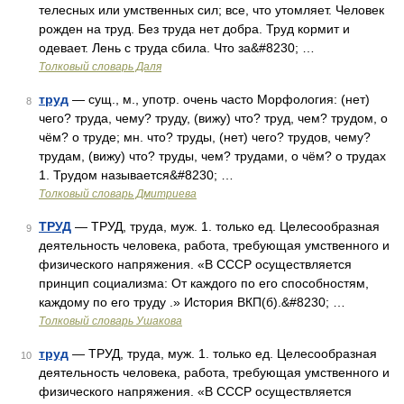
телесных или умственных сил; все, что утомляет. Человек
рожден на труд. Без труда нет добра. Труд кормит и
одевает. Лень с труда сбила. Что за&#8230; …
Толковый словарь Даля
труд
— сущ., м., употр. очень часто Морфология: (нет)
8
чего? труда, чему? труду, (вижу) что? труд, чем? трудом, о
чём? о труде; мн. что? труды, (нет) чего? трудов, чему?
трудам, (вижу) что? труды, чем? трудами, о чём? о трудах
1. Трудом называется&#8230; …
Толковый словарь Дмитриева
ТРУД
— ТРУД, труда, муж. 1. только ед. Целесообразная
9
деятельность человека, работа, требующая умственного и
физического напряжения. «В СССР осуществляется
принцип социализма: От каждого по его способностям,
каждому по его труду .» История ВКП(б).&#8230; …
Толковый словарь Ушакова
труд
— ТРУД, труда, муж. 1. только ед. Целесообразная
10
деятельность человека, работа, требующая умственного и
физического напряжения. «В СССР осуществляется