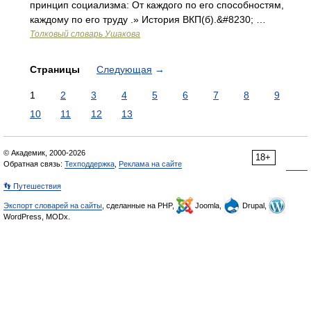
принцип социализма: От каждого по его способностям,
каждому по его труду .» История ВКП(б).&#8230; …
Толковый словарь Ушакова
Страницы
Следующая
→
1
2
3
4
5
6
7
8
9
10
11
12
13
© Академик, 2000-2026
18+
Обратная связь:
Техподдержка
,
Реклама на сайте
👣 Путешествия
Экспорт словарей на сайты
, сделанные на PHP,
Joomla,
Drupal,
WordPress, MODx.