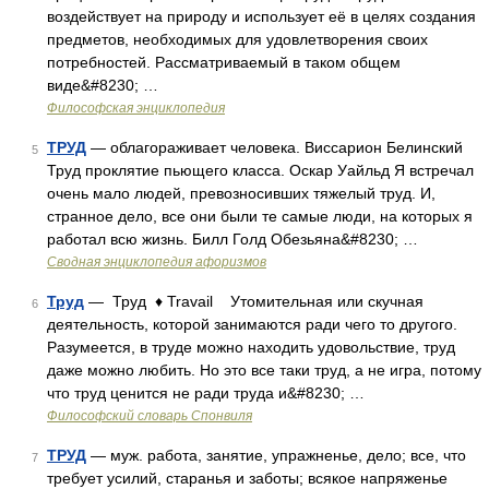
воздействует на природу и использует её в целях создания
предметов, необходимых для удовлетворения своих
потребностей. Рассматриваемый в таком общем
виде&#8230; …
Философская энциклопедия
ТРУД
— облагораживает человека. Виссарион Белинский
5
Труд проклятие пьющего класса. Оскар Уайльд Я встречал
очень мало людей, превозносивших тяжелый труд. И,
странное дело, все они были те самые люди, на которых я
работал всю жизнь. Билл Голд Обезьяна&#8230; …
Сводная энциклопедия афоризмов
Труд
— Труд ♦ Travail Утомительная или скучная
6
деятельность, которой занимаются ради чего то другого.
Разумеется, в труде можно находить удовольствие, труд
даже можно любить. Но это все таки труд, а не игра, потому
что труд ценится не ради труда и&#8230; …
Философский словарь Спонвиля
ТРУД
— муж. работа, занятие, упражненье, дело; все, что
7
требует усилий, старанья и заботы; всякое напряженье