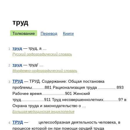
труд
Толкование
Перевод
Книги
труд
— труд, а …
1
Русский орфографический словарь
труд
— труд/ …
2
Морфемно-орфографический словарь
ТРУД
— ТРУД. Содержание: Общая постановка
3
проблемы...........881 Рационализация труда ............... 893
Рабочее время....................901 Женский
труд....................911 Труд несовершеннолетних.............9? в
Охрана труда и законодательство о …
Большая медицинская энциклопедия
ТРУД
— целесообразная деятельность человека, в
4
процессе которой он при помощи орудий труда